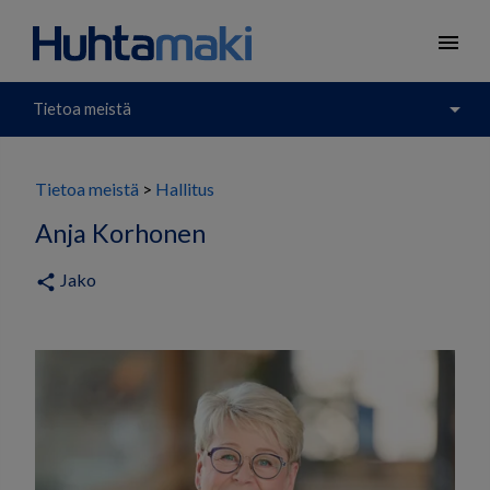
menu
arrow_drop_down
Tietoa meistä
Tietoa meistä
Hallitus
Anja Korhonen
Jako
share