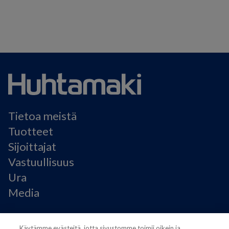
Tietoa meistä
Tuotteet
Sijoittajat
Vastuullisuus
Ura
Media
Käyttöehdot
Käytämme evästeitä, jotta sivustomme toimii oikein ja