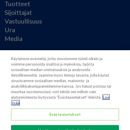
Tuotteet
Sijoittajat
Vastuullisuus
Ura
Media
Käyttöehdot
Käytämme evästeitä, jotta sivustomme toimii oikein ja
Modern Slavery Statement
voimme personoida sisältöä ja mainoksia, tarjota
Tietosuojaseloste
sosiaalisen median ominaisuuksia ja analysoida
Käyttöehdot
tietoliikennettä. Jaamme myös tietoja tavasta, jolla käytät
sivustoamme sosiaalisen median, mainonta- ja
Evästeasetukset
analytiikkakumppaneidemme kanssa. Jos haluat poistaa tai
muuttaa suostumustasi, voit tehdä sen milloin vain
alatunnisteesta löytyvästä "Evästeasetukset"-linkistä.
Lue
lisää
Evästeasetukset
Also of interest