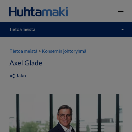
menu
arrow_drop_down
Tietoa meistä
Tietoa meistä
Konsernin johtoryhmä
Axel Glade
Jako
share