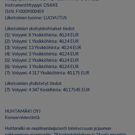
Instrumenttityyppi: OSAKE
ISIN: FI0009000459
Liiketoimen luonne: LUOVUTUS
Liiketoimien yksityiskohtaiset tiedot
(1): Volyymi: 8 Yksikköhinta: 40,24 EUR
(2): Volyymi: 1 Yksikköhinta: 40,24 EUR
(3): Volyymi: 13 Yksikköhinta: 40,24 EUR
(4): Volyymi: 3 Yksikköhinta: 40,24 EUR
(5): Volyymi: 2 Yksikköhinta: 40,24 EUR
(6): Volyymi: 3 Yksikköhinta: 40,24 EUR
(7): Volyymi: 4 317 Yksikköhinta: 40,175 EUR
Liiketoimien yhdistetyt tiedot
(7): Volyymi: 4 347 Keskihinta: 40,17545 EUR
HUHTAMÄKI OYJ
Konserniviestintä
Huhtamäki on maailmanlaajuisesti toimiva ruuan ja juoman
pakkaamisen asiantuntija. 79 tuotantolaitoksen ja 24 vain myyntiin