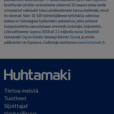
keskittyvän yksikön verkostomme yhteensä 35 maassa antaa meille
erinomaiset valmiudet tukea asiakkaidemme kasvua kaikkialla, missä
he toimivat. Noin 18 100 työntekijäämme kehittää ja valmistaa
kolmea eri teknologiaa hyödyntäen pakkauksia, jotka auttavat
huipputuotteita saavuttamaan enemmän kuluttajia, helpommin.
Liikevaihtomme vuonna 2018 oli 3,1 miljardia euroa. Emoyhtiö
Huhtamäki Oyj on listattu Nasdaq Helsinki Oy:ssä, ja yhtiön
pääkonttori on Espoossa. Lisätietoja osoitteessa
www.huhtamaki.fi
.
Tietoa meistä
Tuotteet
Sijoittajat
Vastuullisuus