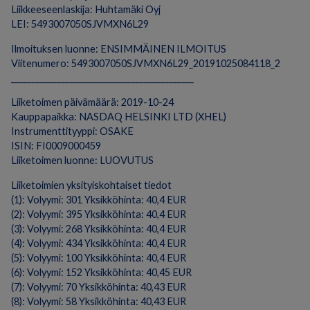
Liikkeeseenlaskija: Huhtamäki Oyj
LEI: 5493007050SJVMXN6L29
Ilmoituksen luonne: ENSIMMÄINEN ILMOITUS
Viitenumero: 5493007050SJVMXN6L29_20191025084118_2
____________________________________________
Liiketoimen päivämäärä: 2019-10-24
Kauppapaikka: NASDAQ HELSINKI LTD (XHEL)
Instrumenttityyppi: OSAKE
ISIN: FI0009000459
Liiketoimen luonne: LUOVUTUS
Liiketoimien yksityiskohtaiset tiedot
(1): Volyymi: 301 Yksikköhinta: 40,4 EUR
(2): Volyymi: 395 Yksikköhinta: 40,4 EUR
(3): Volyymi: 268 Yksikköhinta: 40,4 EUR
(4): Volyymi: 434 Yksikköhinta: 40,4 EUR
(5): Volyymi: 100 Yksikköhinta: 40,4 EUR
(6): Volyymi: 152 Yksikköhinta: 40,45 EUR
(7): Volyymi: 70 Yksikköhinta: 40,43 EUR
(8): Volyymi: 58 Yksikköhinta: 40,43 EUR