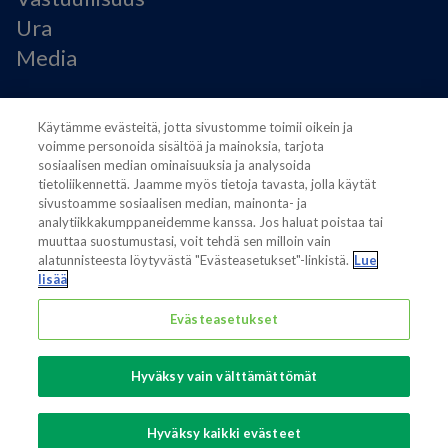
Ura
Media
Käyttöehdot
Käytämme evästeitä, jotta sivustomme toimii oikein ja
Modern Slavery Statement
voimme personoida sisältöä ja mainoksia, tarjota
Tietosuojaseloste
sosiaalisen median ominaisuuksia ja analysoida
Käyttöehdot
tietoliikennettä. Jaamme myös tietoja tavasta, jolla käytät
sivustoamme sosiaalisen median, mainonta- ja
Evästeasetukset
analytiikkakumppaneidemme kanssa. Jos haluat poistaa tai
muuttaa suostumustasi, voit tehdä sen milloin vain
alatunnisteesta löytyvästä "Evästeasetukset"-linkistä.
Lue
lisää
Evästeasetukset
Also of interest
Sustainable Packaging Solutions
Hyväksy vain välttämättömät
Media contacts
Global supplier of food and beverage packaging
Hyväksy kaikki evästeet