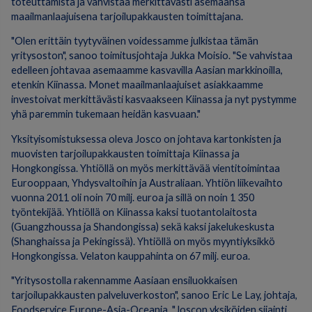
toteuttamista ja vahvistaa merkittävästi asemaansa
maailmanlaajuisena tarjoilupakkausten toimittajana.
"Olen erittäin tyytyväinen voidessamme julkistaa tämän
yritysoston", sanoo toimitusjohtaja Jukka Moisio. "Se vahvistaa
edelleen johtavaa asemaamme kasvavilla Aasian markkinoilla,
etenkin Kiinassa. Monet maailmanlaajuiset asiakkaamme
investoivat merkittävästi kasvaakseen Kiinassa ja nyt pystymme
yhä paremmin tukemaan heidän kasvuaan."
Yksityisomistuksessa oleva Josco on johtava kartonkisten ja
muovisten tarjoilupakkausten toimittaja Kiinassa ja
Hongkongissa. Yhtiöllä on myös merkittävää vientitoimintaa
Eurooppaan, Yhdysvaltoihin ja Australiaan. Yhtiön liikevaihto
vuonna 2011 oli noin 70 milj. euroa ja sillä on noin 1 350
työntekijää. Yhtiöllä on Kiinassa kaksi tuotantolaitosta
(Guangzhoussa ja Shandongissa) sekä kaksi jakelukeskusta
(Shanghaissa ja Pekingissä). Yhtiöllä on myös myyntiyksikkö
Hongkongissa. Velaton kauppahinta on 67 milj. euroa.
"Yritysostolla rakennamme Aasiaan ensiluokkaisen
tarjoilupakkausten palveluverkoston", sanoo Eric Le Lay, johtaja,
Foodservice Europe-Asia-Oceania. "Joscon yksiköiden sijainti