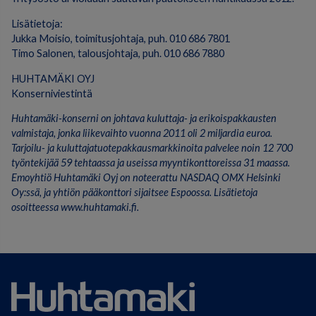
Lisätietoja:
Jukka Moisio, toimitusjohtaja, puh. 010 686 7801
Timo Salonen, talousjohtaja, puh. 010 686 7880
HUHTAMÄKI OYJ
Konserniviestintä
Huhtamäki-konserni on johtava kuluttaja- ja erikoispakkausten
valmistaja, jonka liikevaihto vuonna 2011 oli 2 miljardia euroa.
Tarjoilu- ja kuluttajatuotepakkausmarkkinoita palvelee noin 12 700
työntekijää 59 tehtaassa ja useissa myyntikonttoreissa 31 maassa.
Emoyhtiö Huhtamäki Oyj on noteerattu NASDAQ OMX Helsinki
Oy:ssä, ja yhtiön pääkonttori sijaitsee Espoossa.
Lisätietoja
osoitteessa www.huhtamaki.fi.