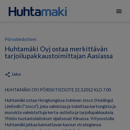
menu
Pörssitiedotteet
Huhtamäki Oyj ostaa merkittävän
tarjoilupakkaustoimittajan Aasiassa
Jako
share
HUHTAMÄKI OYJ PÖRSSITIEDOTE 22.3.2012 KLO 7.00
Huhtamäki ostaa Hongkongissa toimivan Josco (Holdings)
Limitedin ("Josco"), joka valmistaa ja toimittaa kartongista ja
muovista valmistettuja kerta-astioita ja tarjoilupakkauksia.
Yhtiön tuotantolaitokset sijaitsevat Kiinassa. Yritysostolla
Huhtamäki jatkaa kannattavan kasvun strategiansa