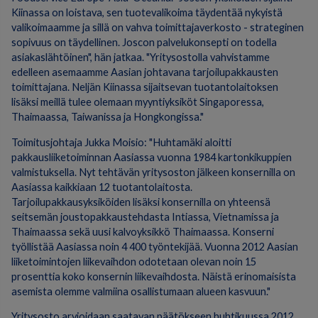
Kiinassa on loistava, sen tuotevalikoima täydentää nykyistä
valikoimaamme ja sillä on vahva toimittajaverkosto - strateginen
sopivuus on täydellinen. Joscon palvelukonsepti on todella
asiakaslähtöinen", hän jatkaa. "Yritysostolla vahvistamme
edelleen asemaamme Aasian johtavana tarjoilupakkausten
toimittajana. Neljän Kiinassa sijaitsevan tuotantolaitoksen
lisäksi meillä tulee olemaan myyntiyksiköt Singaporessa,
Thaimaassa, Taiwanissa ja Hongkongissa."
Toimitusjohtaja Jukka Moisio: "Huhtamäki aloitti
pakkausliiketoiminnan Aasiassa vuonna 1984 kartonkikuppien
valmistuksella. Nyt tehtävän yritysoston jälkeen konsernilla on
Aasiassa kaikkiaan 12 tuotantolaitosta.
Tarjoilupakkausyksiköiden lisäksi konsernilla on yhteensä
seitsemän joustopakkaustehdasta Intiassa, Vietnamissa ja
Thaimaassa sekä uusi kalvoyksikkö Thaimaassa. Konserni
työllistää Aasiassa noin 4 400 työntekijää. Vuonna 2012 Aasian
liiketoimintojen liikevaihdon odotetaan olevan noin 15
prosenttia koko konsernin liikevaihdosta. Näistä erinomaisista
asemista olemme valmiina osallistumaan alueen kasvuun."
Yritysosto arvioidaan saatavan päätökseen huhtikuussa 2012.