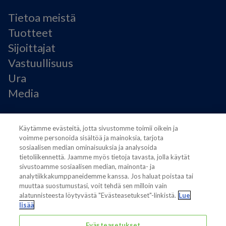
Tietoa meistä
Tuotteet
Sijoittajat
Vastuullisuus
Ura
Media
Käyttöehdot
Käytämme evästeitä, jotta sivustomme toimii oikein ja
Modern Slavery Statement
voimme personoida sisältöä ja mainoksia, tarjota
Tietosuojaseloste
sosiaalisen median ominaisuuksia ja analysoida
Käyttöehdot
tietoliikennettä. Jaamme myös tietoja tavasta, jolla käytät
sivustoamme sosiaalisen median, mainonta- ja
Evästeasetukset
analytiikkakumppaneidemme kanssa. Jos haluat poistaa tai
muuttaa suostumustasi, voit tehdä sen milloin vain
alatunnisteesta löytyvästä "Evästeasetukset"-linkistä.
Lue
lisää
Evästeasetukset