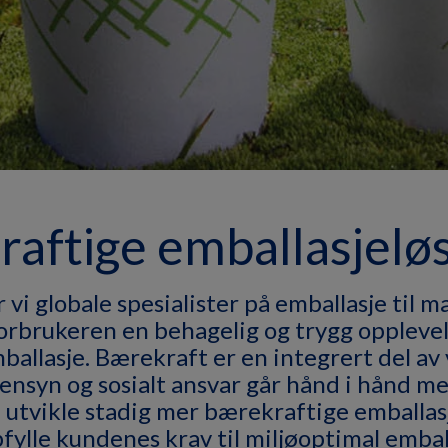
aftige emballasjelø
vi globale spesialister på emballasje til m
forbrukeren en behagelig og trygg oppleve
mballasje. Bærekraft er en integrert del a
hensyn og sosialt ansvar går hånd i hånd 
å utvikle stadig mer bærekraftige emballas
fylle kundenes krav til miljøoptimal embal