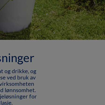
sninger
at og drikke, og
lse ved bruk av
v virksomheten
med lønnsomhet.
jeløsninger for
lasje.