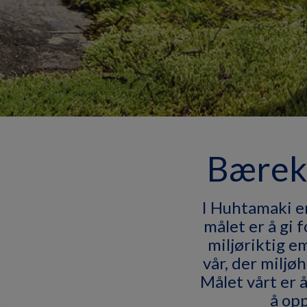
Bærekr
I Huhtamaki er 
målet er å gi 
miljøriktig e
vår, der miljø
Målet vårt er 
å opp