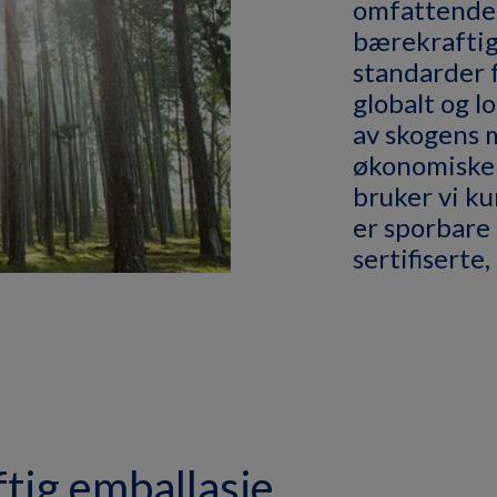
omfattende 
bærekraftig
standarder 
globalt og lo
av skogens m
økonomiske 
bruker vi ku
er sporbare
sertifiserte
tig emballasje