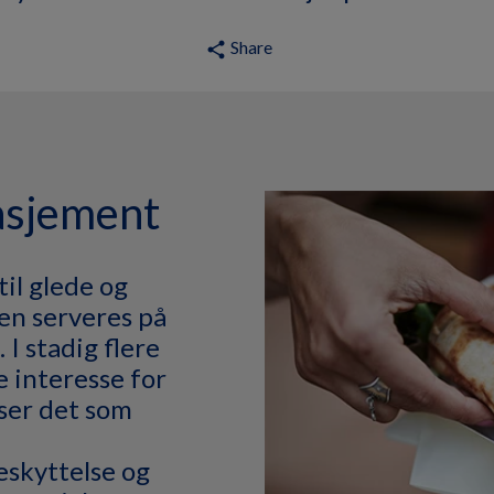
Share
share
asjement
til glede og
ten serveres på
 I stadig flere
 interesse for
ser det som
eskyttelse og