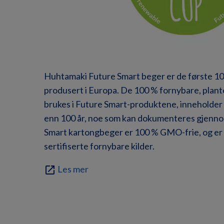
Huhtamaki Future Smart beger er de første 1
produsert i Europa. De 100 % fornybare, plan
brukes i Future Smart-produktene, inneholder 
enn 100 år, noe som kan dokumenteres gjenno
Smart kartongbeger er 100 % GMO-frie, og er 
sertifiserte fornybare kilder.
Les mer
open_in_new