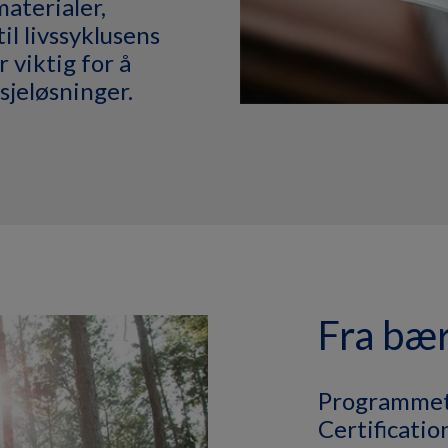
materialer,
il livssyklusens
 viktig for å
sjeløsninger.
Fra bær
Programmet 
Certificati