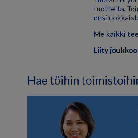
tuotteita. To
ensiluokkaist
Me kaikki te
Liity joukkoo
Hae töihin toimistoi