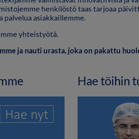
imistojemme henkilöstö taas tarjoaa päivit
a palvelua asiakkaillemme.
emme yhteistyötä.
mme ja nauti urasta, joka on pakattu huole
himme
Hae töihin 