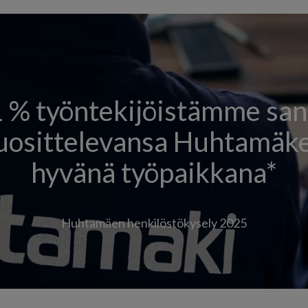
 % työntekijöistämme sa
uosittelevansa Huhtamäk
hyvänä työpaikkana*
Huhtamäen henkilöstökysely 2025