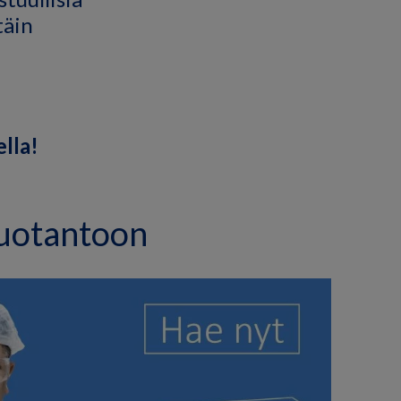
täin
lla!
tuotantoon