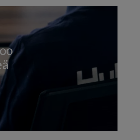
noo
eä