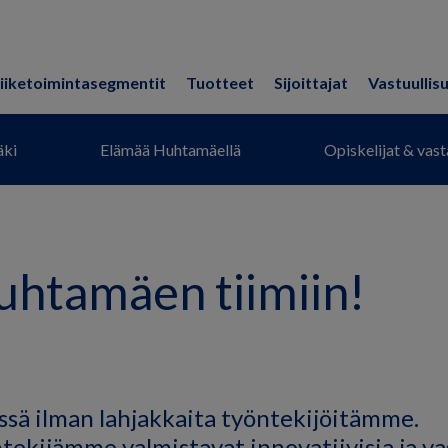
iiketoimintasegmentit
Tuotteet
Sijoittajat
Vastuullis
ki
Elämää Huhtamäellä
Opiskelijat & vas
Huhtamäen tiimiin!
ssä ilman lahjakkaita työntekijöitämme.
ekijämme valmistavat innovatiivisia ja vas