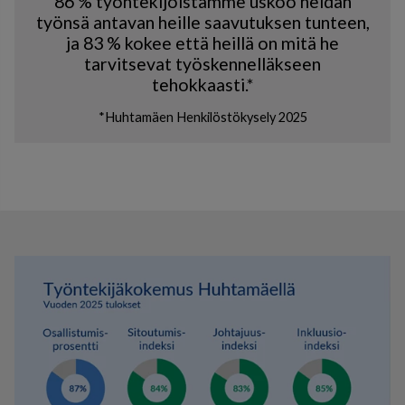
86 % työntekijöistämme uskoo heidän
työnsä antavan heille saavutuksen tunteen,
ja 83 % kokee että heillä on mitä he
tarvitsevat työskennelläkseen
tehokkaasti.*
*Huhtamäen Henkilöstökysely 2025