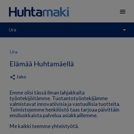
menu
arrow_drop_down
Ura
Ura
Elämää Huhtamäellä
Jako
share
Emme olisi tässä ilman lahjakkaita
työntekijöitämme. Tuotantotyöntekijämme
valmistavat innovatiivisia ja vastuullisia tuotteita.
Toimistojemme henkilöstö taas tarjoaa päivittäin
ensiluokkaista palvelua asiakkaillemme.
Me kaikki teemme yhteistyötä.