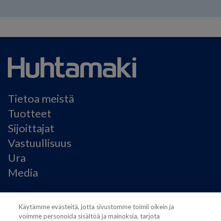
Tietoa meistä
Tuotteet
Sijoittajat
Vastuullisuus
Ura
Media
Käyttöehdot
Käytämme evästeitä, jotta sivustomme toimii oikein ja
Modern Slavery Statement
voimme personoida sisältöä ja mainoksia, tarjota