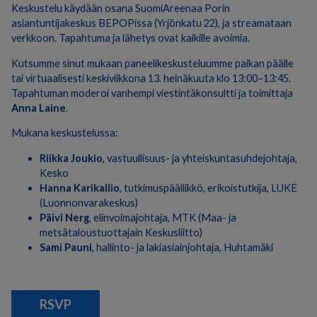
Keskustelu käydään osana SuomiAreenaa Porin
asiantuntijakeskus BEPOPissa (Yrjönkatu 22), ja streamataan
verkkoon. Tapahtuma ja lähetys ovat kaikille avoimia.
Kutsumme sinut mukaan paneelikeskusteluumme paikan päälle
tai virtuaalisesti keskiviikkona 13. heinäkuuta klo 13:00–13:45.
Tapahtuman moderoi vanhempi viestintäkonsultti ja toimittaja
Anna Laine
.
Mukana keskustelussa:
Riikka Joukio
, vastuullisuus- ja yhteiskuntasuhdejohtaja,
Kesko
Hanna Karikallio
, tutkimuspäällikkö, erikoistutkija, LUKE
(Luonnonvarakeskus)
Päivi Nerg
, elinvoimajohtaja, MTK (Maa- ja
metsätaloustuottajain Keskusliitto)
Sami Pauni
, hallinto- ja lakiasiainjohtaja, Huhtamäki
RSVP