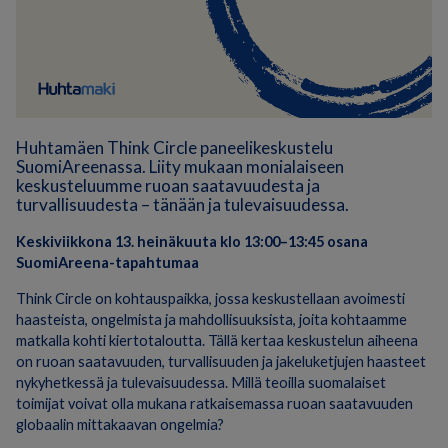
Huhtamäen Think Circle paneelikeskustelu
SuomiAreenassa. Liity mukaan monialaiseen
keskusteluumme ruoan saatavuudesta ja
turvallisuudesta – tänään ja tulevaisuudessa.
Keskiviikkona 13. heinäkuuta klo 13:00–13:45 osana
SuomiAreena-tapahtumaa
Think Circle on kohtauspaikka, jossa keskustellaan avoimesti
haasteista, ongelmista ja mahdollisuuksista, joita kohtaamme
matkalla kohti kiertotaloutta. Tällä kertaa keskustelun aiheena
on ruoan saatavuuden, turvallisuuden ja jakeluketjujen haasteet
nykyhetkessä ja tulevaisuudessa. Millä teoilla suomalaiset
toimijat voivat olla mukana ratkaisemassa ruoan saatavuuden
globaalin mittakaavan ongelmia?