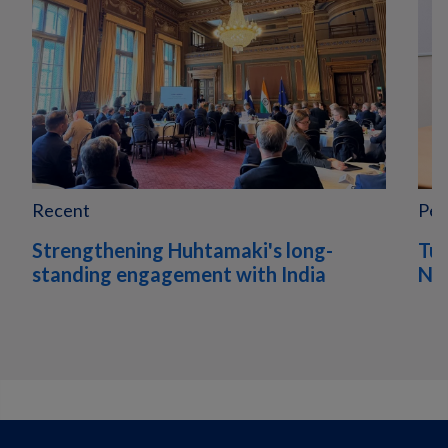
Recent
Peo
Strengthening Huhtamaki's long-
Tur
standing engagement with India
Nor