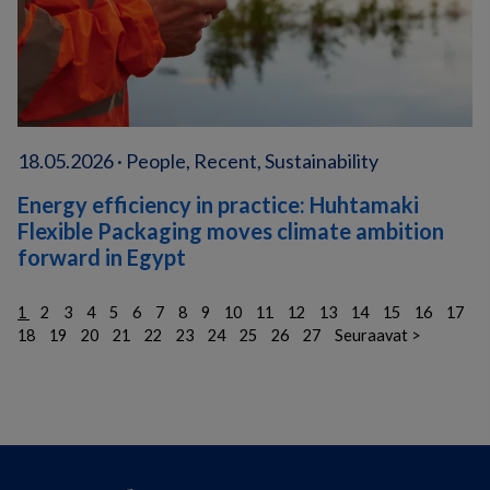
18.05.2026 · People, Recent, Sustainability
Energy efficiency in practice: Huhtamaki
Flexible Packaging moves climate ambition
forward in Egypt
1
2
3
4
5
6
7
8
9
10
11
12
13
14
15
16
17
18
19
20
21
22
23
24
25
26
27
Seuraavat >