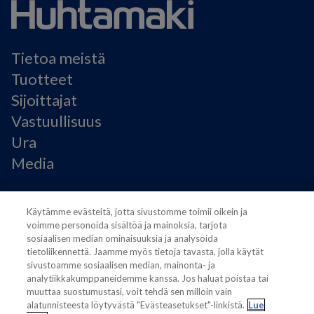
Tietoa meistä
Tuotteet
Sijoittajat
Vastuullisuus
Ura
Media
Käyttöehdot
Käytämme evästeitä, jotta sivustomme toimii oikein ja
Modern Slavery Statement
voimme personoida sisältöä ja mainoksia, tarjota
Tietosuojaseloste
sosiaalisen median ominaisuuksia ja analysoida
Käyttöehdot
tietoliikennettä. Jaamme myös tietoja tavasta, jolla käytät
sivustoamme sosiaalisen median, mainonta- ja
Evästeasetukset
analytiikkakumppaneidemme kanssa. Jos haluat poistaa tai
muuttaa suostumustasi, voit tehdä sen milloin vain
alatunnisteesta löytyvästä "Evästeasetukset"-linkistä.
Lue