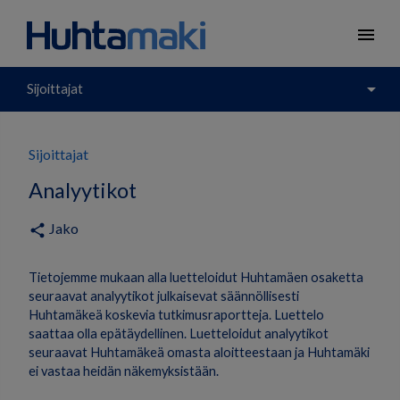
menu
arrow_drop_down
Sijoittajat
Sijoittajat
Analyytikot
Jako
share
Tietojemme mukaan alla luetteloidut Huhtamäen osaketta
seuraavat analyytikot julkaisevat säännöllisesti
Huhtamäkeä koskevia tutkimusraportteja. Luettelo
saattaa olla epätäydellinen. Luetteloidut analyytikot
seuraavat Huhtamäkeä omasta aloitteestaan ja Huhtamäki
ei vastaa heidän näkemyksistään.