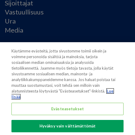
Sijoittajat
Vastuullisuus
Ura
Media
Käyttöehdot
Käytämme evästeitä, jotta sivustomme toimii oikein ja
Modern Slavery Statement
voimme personoida sisältöä ja mainoksia, tarjota
Tietosuojaseloste
sosiaalisen median ominaisuuksia ja analysoida
Käyttöehdot
tietoliikennettä. Jaamme myös tietoja tavasta, jolla käytät
sivustoamme sosiaalisen median, mainonta- ja
Evästeasetukset
analytiikkakumppaneidemme kanssa. Jos haluat poistaa tai
muuttaa suostumustasi, voit tehdä sen milloin vain
alatunnisteesta löytyvästä "Evästeasetukset"-linkistä.
Lue
lisää
Evästeasetukset
Also of interest
Sustainable Packaging Solutions
Hyväksy vain välttämättömät
Media contacts