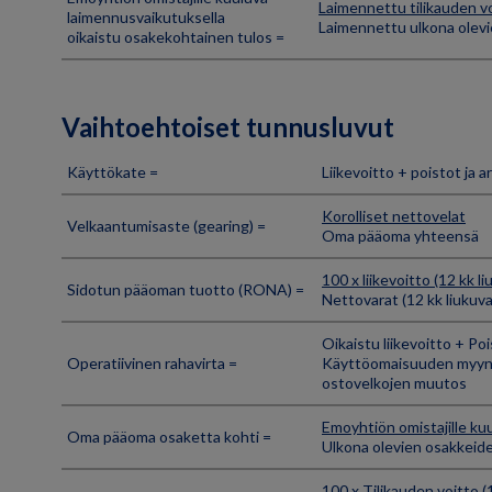
Laimennettu tilikauden v
laimennusvaikutuksella
Laimennettu ulkona olev
oikaistu osakekohtainen tulos =
Vaihtoehtoiset tunnusluvut
Käyttökate =
Liikevoitto + poistot ja 
Korolliset nettovelat
Velkaantumisaste (gearing) =
Oma pääoma yhteensä
100 x liikevoitto (12 kk li
Sidotun pääoman tuotto (RONA) =
Nettovarat (12 kk liukuva
Oikaistu liikevoitto + Po
Operatiivinen rahavirta =
Käyttöomaisuuden myynni
ostovelkojen muutos
Emoyhtiön omistajille k
Oma pääoma osaketta kohti =
Ulkona olevien osakkeid
100 x Tilikauden voitto (