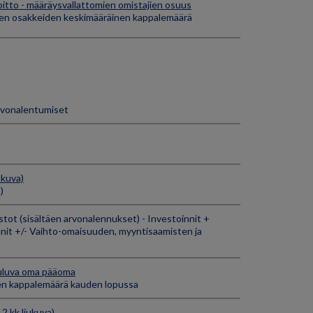
oitto - määräysvallattomien omistajien osuus
ien osakkeiden keskimääräinen kappalemäärä
arvonalentumiset
ukuva)
)
istot (sisältäen arvonalennukset) - Investoinnit +
t +/- Vaihto-omaisuuden, myyntisaamisten ja
uuluva oma pääoma
en kappalemäärä kauden lopussa
12 kk liukuva)