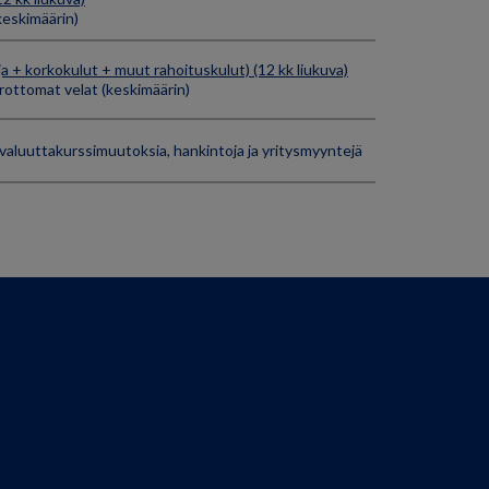
eskimäärin)
a + korkokulut + muut rahoituskulut) (12 kk liukuva)
ottomat velat (keskimäärin)
 valuuttakurssimuutoksia, hankintoja ja yritysmyyntejä