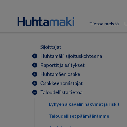
Tietoa meistä
L
Sijoittajat
Huhtamäki sijoituskohteena
add_circle
Raportit ja esitykset
add_circle
Huhtamäen osake
add_circle
Osakkeenomistajat
add_circle
Taloudellista tietoa
remove_circle
Lyhyen aikavälin näkymät ja riskit
Taloudelliset päämäärämme