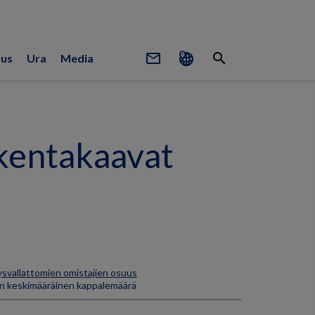
mail_outline
search
uus
Ura
Media
kentakaavat
ysvallattomien omistajien osuus
en keskimääräinen kappalemäärä