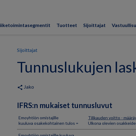
iiketoimintasegmentit
Tuotteet
Sijoittajat
Vastuullis
Sijoittajat
Tunnuslukujen las
Jako
share
IFRS:n mukaiset tunnusluvut
Emoyhtiön omistajille
Tilikauden voitto - määrä
kuuluva osakekohtainen tulos =
Ulkona olevien osakkeid
Emoyhtiön omistajille kuuluva