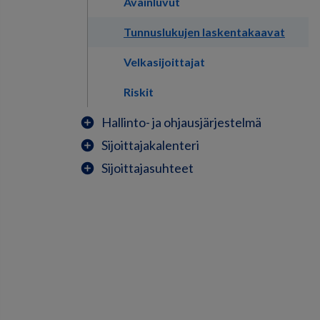
Avainluvut
Tunnuslukujen laskentakaavat
Velkasijoittajat
Riskit
Hallinto- ja ohjausjärjestelmä
add_circle
Sijoittajakalenteri
add_circle
Sijoittajasuhteet
add_circle