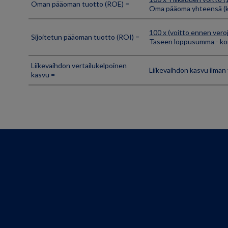
Oman pääoman tuotto (ROE) =
Oma pääoma yhteensä (k
100 x (voitto ennen veroj
Sijoitetun pääoman tuotto (ROI) =
Taseen loppusumma - kor
Liikevaihdon vertailukelpoinen
Liikevaihdon kasvu ilman
kasvu =