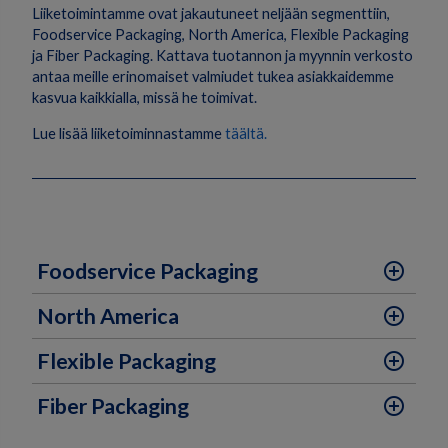
Liiketoimintamme ovat jakautuneet neljään segmenttiin,
Foodservice Packaging, North America, Flexible Packaging
ja Fiber Packaging. Kattava tuotannon ja myynnin verkosto
antaa meille erinomaiset valmiudet tukea asiakkaidemme
kasvua kaikkialla, missä he toimivat.
Lue lisää liiketoiminnastamme
täältä.
Foodservice Packaging
add_circle_outline
North America
add_circle_outline
Flexible Packaging
add_circle_outline
Fiber Packaging
add_circle_outline