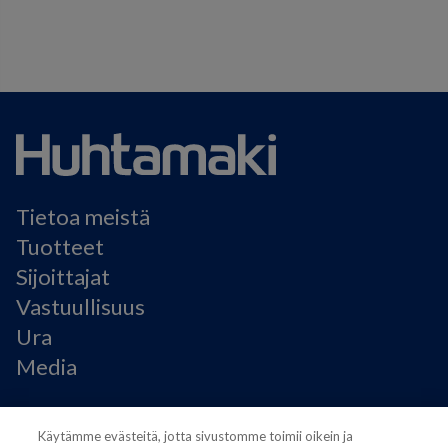
Tietoa meistä
Tuotteet
Sijoittajat
Vastuullisuus
Ura
Media
Käyttöehdot
Käytämme evästeitä, jotta sivustomme toimii oikein ja