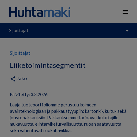
menu
arrow_drop_down
Sijoittajat
Sijoittajat
Liiketoimintasegmentit
Jako
share
Päivitetty: 3.3.2026
Laaja tuoteportfoliomme perustuu kolmeen
avainteknologiaan ja pakkaustyyppiin: kartonki-, kuitu- sekä
joustopakkauksiin. Pakkauksemme tarjoavat kuluttajille
mukavuutta, elintarviketurvallisuutta, ruoan saatavuutta
sekä vähentävät ruokahävikkiä.