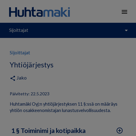
menu
arrow_drop_down
Sijoittajat
Sijoittajat
Yhtiöjärjestys
Jako
share
Päivitetty: 22.5.2023
Huhtamäki Oyj:n yhtiöjärjestyksen 11 §:ssä on määräys
yhtiön osakkeenomistajan lunastusvelvollisuudesta.
1 § Toiminimi ja kotipaikka
add_circle_outline