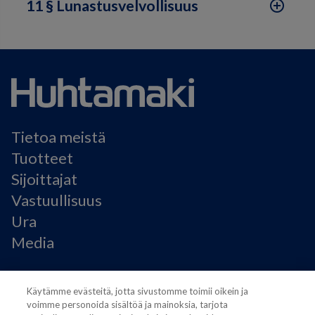
11 § Lunastusvelvollisuus
add_circle_outline
Tietoa meistä
Tuotteet
Sijoittajat
Vastuullisuus
Ura
Media
Käyttöehdot
Käytämme evästeitä, jotta sivustomme toimii oikein ja
Modern Slavery Statement
voimme personoida sisältöä ja mainoksia, tarjota