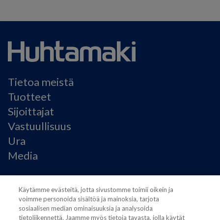
Tietoa meistä
Tuotteet
Sijoittajat
Vastuullisuus
Ura
Media
Käyttöehdot
Käytämme evästeitä, jotta sivustomme toimii oikein ja
Modern Slavery Statement
voimme personoida sisältöä ja mainoksia, tarjota
Tietosuojaseloste
sosiaalisen median ominaisuuksia ja analysoida
Käyttöehdot
tietoliikennettä. Jaamme myös tietoja tavasta, jolla käytät