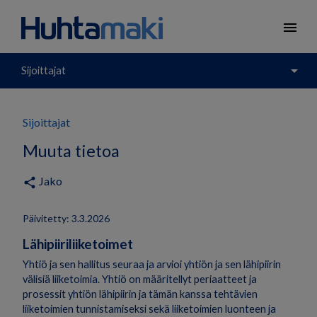
menu
arrow_drop_down
Sijoittajat
Sijoittajat
Muuta tietoa
Jako
share
Päivitetty: 3.3.2026
Lähipiiriliiketoimet
Yhtiö ja sen hallitus seuraa ja arvioi yhtiön ja sen lähipiirin
välisiä liiketoimia. Yhtiö on määritellyt periaatteet ja
prosessit yhtiön lähipiirin ja tämän kanssa tehtävien
liiketoimien tunnistamiseksi sekä liiketoimien luonteen ja