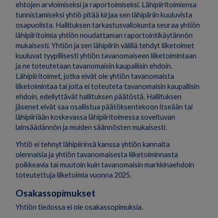
ehtojen arvioimiseksi ja raportoi­miseksi. Lähipiiritoimiensa
tunnistamiseksi yhtiö pitää kirjaa sen lähipiiriin kuuluvista
osapuolista. Hallituksen tarkastusvaliokunta seuraa yhtiön
lähipiiritoimia yhtiön noudattaman raportointikäy­tännön
mukaisesti. Yhtiön ja sen lähipiirin välillä tehdyt liiketoimet
kuuluvat tyypillisesti yhtiön tavanomaiseen liiketoimintaan
ja ne toteutetaan tavanomaisin kaupallisin ehdoin.
Lähipiiritoimet, jotka eivät ole yhtiön tavanomaista
liiketoimintaa tai joita ei toteuteta tavanomaisin kaupallisin
ehdoin, edellyttävät hallituksen päätöstä. Hallituksen
jäsenet eivät saa osallistua päätöksentekoon itseään tai
lähipiiriään koskevassa lähipiiritoimessa soveltuvan
lainsäädännön ja muiden säännösten mukaisesti.
Yhtiö ei tehnyt lähipiirinsä kanssa yhtiön kannalta
olennaisia ja yhtiön tavanomaisesta liiketoiminnasta
poikkeavia tai muutoin kuin tavanomaisin markkinaehdoin
toteutettuja liiketoimia vuonna 2025.
Osakassopimukset
Yhtiön tiedossa ei ole osakassopimuksia.