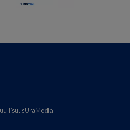
uullisuus
Ura
Media