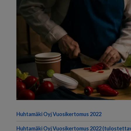
Huhtamäki Oyj Vuosikertomus 2022
Huhtamäki Oyj Vuosikertomus 2022 (tulostetta