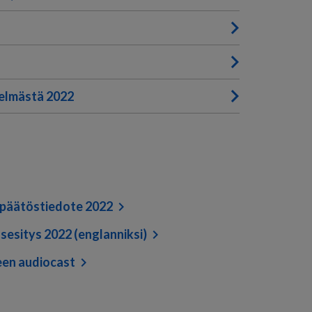
telmästä 2022
npäätöstiedote 2022
esitys 2022 (englanniksi)
een audiocast