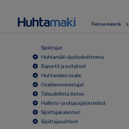
Tietoa meistä
L
Sijoittajat
Huhtamäki sijoituskohteena
add_circle
Raportit ja esitykset
add_circle
Huhtamäen osake
add_circle
Osakkeenomistajat
add_circle
Taloudellista tietoa
add_circle
Hallinto- ja ohjausjärjestelmä
add_circle
Sijoittajakalenteri
add_circle
Sijoittajasuhteet
add_circle