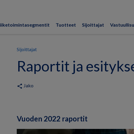
iiketoimintasegmentit
Tuotteet
Sijoittajat
Vastuullis
Sijoittajat
Raportit ja esityks
Jako
share
Vuoden 2022 raportit