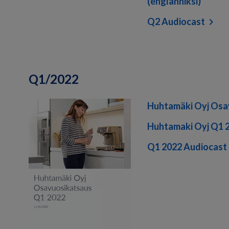
(englanniksi)
Q2 Audiocast
Q1/2022
Huhtamäki Oyj Osa
Huhtamaki Oyj Q1 2
Q1 2022 Audiocast