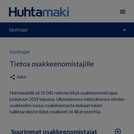
menu
arrow_drop_down
Sijoittajat
Sijoittajat
Tietoa osakkeenomistajille
Jako
share
Huhtamäellä oli 31 045 rekisteröityä osakkeenomistajaa
joulukuun 2019 lopussa. Ulkomaisessa omistuksessa olevien
osakkeiden osuus osakekannasta mukaan lukien
hallintarekisteröidyt osakkeet oli 48 prosenttia.
Suurimmat osakkeenomistajat
add_circle_outline