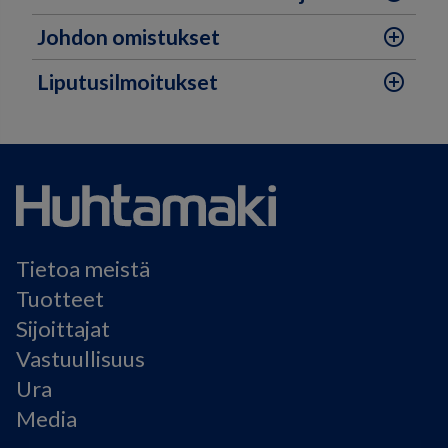
Johdon omistukset
add_circle_outline
Liputusilmoitukset
add_circle_outline
Tietoa meistä
Tuotteet
Sijoittajat
Vastuullisuus
Ura
Media